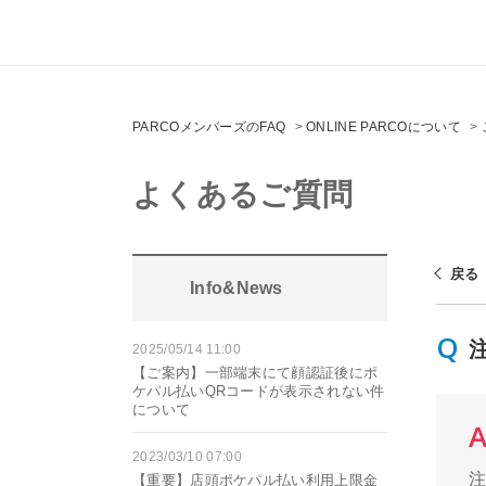
PARCOメンバーズのFAQ
>
ONLINE PARCOについて
>
よくあるご質問
戻る
Info&News
2025/05/14 11:00
【ご案内】一部端末にて顔認証後にポ
ケパル払いQRコードが表示されない件
について
2023/03/10 07:00
注
【重要】店頭ポケパル払い利用上限金