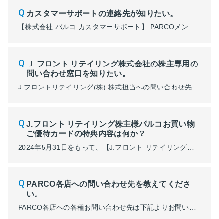
カスタマーサポートの連絡先が知りたい。
【株式会社 パルコ カスタマーサポート】 PARCOメンバーズ/PARCOポイント/ポケパル払い/POCKET PARCO/ONLINE PARCOに関するお問い合わせ窓口となります。 ・お電話でのお問い合わせ 0120-135-755 受付時間：10:00～19 :00（年中無休/1月1日を除く） ・メールでのお問い合わせ メールフォーム ・チャットでの...
Ｊ.フロント リテイリング株式会社の株主専用の
問い合わせ窓口を知りたい。
J.フロントリテイリング(株) 株式担当への問い合わせ先は下記になります。 ■受付時間： 10 時～18 時（日曜日および年末年始を除く） ■電話：03-6853-0090
J.フロント リテイリング株主様パルコお買い物
ご優待カードの特典内容は何か？
2024年5月31日をもって、【J.フロント リテイリング株主様 パルコお買物ご優待カード】のサービスは終了いたしました。（2024年以降のカード更新はございません） パルコでご利用いただける今後のJ.フロント リテイリング株主ご優待につきましては、未定となっております。 決定次第、J.フロント リテイリング株式会社のホームページ等でお知らせいたします。
PARCO各店への問い合わせ先を教えてくださ
い。
PARCO各店への各種お問い合わせ先は下記よりお問い合わせいただけます。 詳細はPARCO各店HPをご確認ください。 ■パルコに関するお問い合わせフォーム https://www.parco.co.jp/contact/ ■店舗一覧 https://parco.jp/storelist/