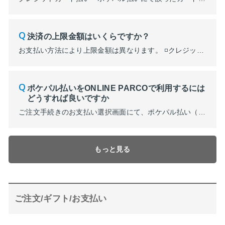
決済の上限金額はいくらですか？
お支払い方法により上限金額は異なります。 ◽️クレジットカード払い ご利用クレジットカードの限度額からご利用済み金額を引いた金額が上限となります。詳しくはご利用のクレジットカード会社にご確認ください。 ◽️ポケパル払い ご利用クレジットカードの限度額からご利用済み金額を引いた金額か、109,999,999円のどちらか低い方が上限となります。詳しくはご利用のクレジットカード会社...
ポケパル払いをONLINE PARCOで利用するには
どうすれば良いですか
ご注文手続きのお支払い選択画面にて、ポケパル払い（オンライン決済）を選択しお支払いください。 ポケパル払い（オンライン決済）をご利用するにはPARCOメンバーズ登録する必要がございます。 ※PARCOメンバーズ会員登録はコチラ ※PARCOカードは、2025年2月19日より新PARCOカード発行開始に伴い、ONLINE PARCOでも取り扱いを開始いたしました。
もっと見る
ご注文/ギフト/お支払い