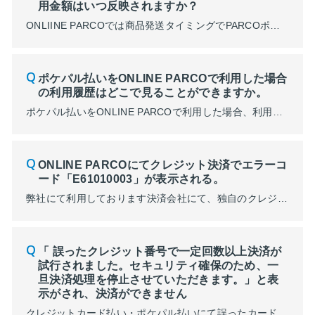
用金額はいつ反映されますか？
ONLIINE PARCOでは商品発送タイミングでPARCOポイント付与を行います。 ただし、年間ご利用金額への反映基準日は注文日となり、金額の反映は商品発送タイミングとなります。 （例） ​​​​​​ ①2024年2月29日：10万円ご購入。2024年3月5日に商品が発送された場合 →3月5日：2月28日付のPARCOポイント付与。年間ご利用金額は23年度分（2023年3月1日...
ポケパル払いをONLINE PARCOで利用した場合
の利用履歴はどこで見ることができますか。
ポケパル払いをONLINE PARCOで利用した場合、利用履歴はWebのPARCOメンバーズ画面にて確認が可能です。 アプリを利用した決済ではないため、スマートフォンのPOCKET PARCOアプリからは、確認ができません。 ※PARCOメンバーズログインはこちらから https://members.parco.jp/
ONLINE PARCOにてクレジット決済でエラーコ
ード「E61010003」が表示される。
弊社にて利用しております決済会社にて、独自のクレジットカードセキュリティ対策が実施されており、お客様にご入力いただいたクレジットカード情報が本セキュリティ対策の基準に該当しております。 大変恐れ入りますが、具体的な基準内容については決済会社にて非公開情報であるため開示することが出来ないものとなります。 再度別のクレジットカードをご利用されるか、別のお支...
「 誤ったクレジット番号で一定回数以上決済が
試行されました。セキュリティ確保のため、一
旦決済処理を停止させていただきます。」と表
示がされ、決済ができません
クレジットカード払い・ポケパル払いにて誤ったカード情報で一定回数決済を試みるとアカウントロックがかかります。 アカウントロック後はクレジットカード払い・ポケパル払いでの決済ができなくなりますので、以下の操作を行い、アカウントロックの解除をお願いいたします。 ■スマートフォンをご利用の場合 ご利用のブラウザアプリを終了していただく（タスクキル）必要がございます。 ①...