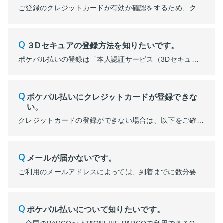
ご登録のクレジットカードが有効か確認をするため、クレジットカード会社に承認の依頼を行ったものです。実際に1円（または2円）を請求されることはありませんのでご安心ください。 ■表示例 ※各クレジットカード会社ごとに画面や表示は異なります。
３Dセキュアの登録方法を知りたいです。
ポケパル払いの登録は「本人認証サービス（3Dセキュア）」に登録済のクレジットカードが必要になります。登録方法については、登録希望のクレジットカードを確認し各カード会社のWEBサイトをご確認ください。 ■本人認証サービス（3Dセキュア）のご登録方法 ご利用のクレジットカード会社のホームページなどで、あらかじめご本人様より本人認証パスワードを登録します。 ※本人認証サービス（3Dセキュア）...
ポケパル払いにクレジットカードが登録できな
い。
クレジットカードの登録ができない場合は、以下をご確認ください。 ・別のPOCKET PARCOで既に登録されている →登録端末より、クレジットカードの削除が必要になります。削除方法はコチラ ・3Dセキュア（本人認証サービス）が未登録である →未登録の場合、ポケパル払いの登録はできません。3Dセキュア（本人認証サービス）とは何ですか？ ・クレジット...
メールが届かないです。
ご利用のメールアドレスによっては、到着までに数分要する場合がございます。 なお、再送した場合は、最新のメールから登録手続きしてください。最新以外のメールから登録した場合はエラーとなります。 PARCOメンバーズマイページの登録を受け付けた際には【noreply@parco.jp】のアドレスより、「【PARCOメンバーズ】会員登録お手続きのご案内」というメールをお送りしてい...
ポケパル払いについて知りたいです。