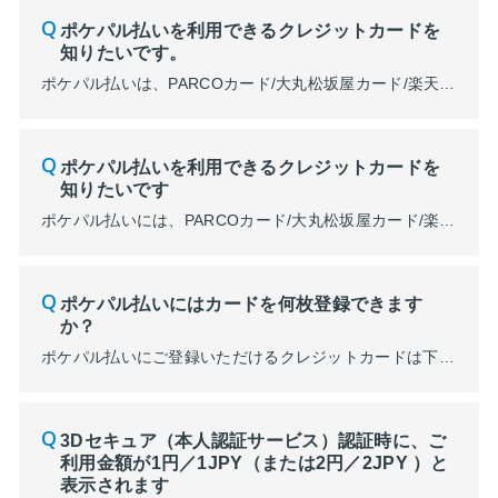
ポケパル払いを利用できるクレジットカードを
知りたいです。
ポケパル払いは、PARCOカード/大丸松坂屋カード/楽天カード/セゾンカード/JCB/アメリカン・エキスプレス/ダイナースクラブカードがご登録いただけます。 ご登録のカードによってPARCOポイントの付与数が異なります。 ■110円（税込）ごとにランクに応じて３～７pt貯まるカード PARCOカード/大丸松坂屋カード ※JFRカード(株)発行のPARCOカードです。(株)クレディ...
ポケパル払いを利用できるクレジットカードを
知りたいです
ポケパル払いには、PARCOカード/大丸松坂屋カード/楽天カード/セゾンカード/JCB/アメリカン・エキスプレス/ダイナースクラブカードがご登録いただけます。 ご登録のカードによってPARCOポイントの付与数が変動します。 ■110円（税込）ごとにランクに応じて３～７pt貯まるカード PARCOカード/大丸松坂屋カード ※JFRカード(株)発行のPARCOカードです。(株)クレディセ...
ポケパル払いにはカードを何枚登録できます
か？
ポケパル払いにご登録いただけるクレジットカードは下記いずれかの1枚になります。 ・PARCOカード(JFRカード㈱発行)/大丸松坂屋カード/楽天カード/セゾンカード/JCB/アメリカン・エキスプレス/ダイナースクラブ ご登録クレジットカードを変更・削除されても、PARCOポイントやランク、本年度のご利用金額などは変わらず引き継がれます。 ※2025年2月19日（水）以前よりクレジットカ...
3Dセキュア（本人認証サービス）認証時に、ご
利用金額が1円／1JPY（または2円／2JPY ）と
表示されます