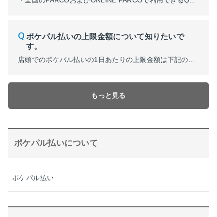
・全国のPARCOおよびONLINE PARCOで利用できるQRコード決済サービスになります。 POCKET PARCO（アプリ）に対象のクレジットカードを登録することで、スマートフォンで決済いただけます。決済完了後、PARCOポイントやクレジットカードのポイントがダブルで貯まります。 ご登録のクレジットカードでPARCOポイントの付与数が異なります。 ・ポケパル払いに登録できるクレジ...
ポケパル払いの上限金額について知りたいで
す。
店頭でのポケパル払いの1日あたりの上限金額は下記の通りとなります。 ※2024年2月7日（水）より上限金額が10万円（税込）に変更しております。詳細はコチラをご確認ください。 ・PARCOカード（JFRカード㈱発行）をお持ちの場合は、クレジットカード決済で10万円を超える場合も、PARCOポイントをお貯めいただけます。※お客様のご利用枠までお買い物いただけます。なお、クレジットカード...
もっと見る
ポケパル払いについて
ポケパル払い