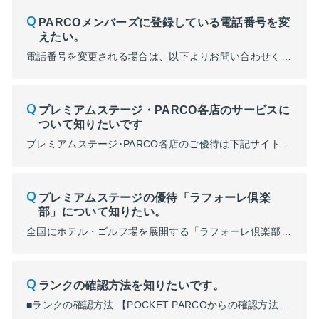
PARCOメンバーズに登録している電話番号を変
えたい。
電話番号を変更される場合は、以下よりお問い合わせください。 「株式会社 パルコ カスタマーサポート」へお問い合わせください。 ・お電話でのお問い合わせ 0120-135-755 受付時間：10:00～19 :00（年中無休/1月1日を除く） ・メールでのお問い合わせ メールフォーム
プレミアムステージ・PARCO各店のサービスに
ついて知りたいです
プレミアムステージ･PARCO各店のご優待は下記サイトにてご案内しております。 ■プレミアムステージのご優待について ■PARCO各店のご優待
プレミアムステージの優待「ラフォーレ倶楽
部」について知りたい。
全国にホテル・ゴルフ場を展開する「ラフォーレ倶楽部」 プレミアムステージの方にもオトクな会員料金でご利用いただけます。 テニスコートやプールといったスポーツ施設を備えるホテルは、ファミリーや仲間同士のご利用など、さまざまな用途にご利用いただけます。 詳細はこちら
ランクの確認方法を知りたいです。
■ランクの確認方法 【POCKET PARCOからの確認方法】 ➀アプリ起動後、右下の「ポケパル払い」をタップ。 ②画面上段の「PARCOメンバーズ会員証」をご確認ください。 例：プラチナランクの表示 【PARCOメンバーズからの確認方法】 ①https://members.parco.jpよりPARCOメンバーズへログイン。 ②ログイン後、表示される会員証...