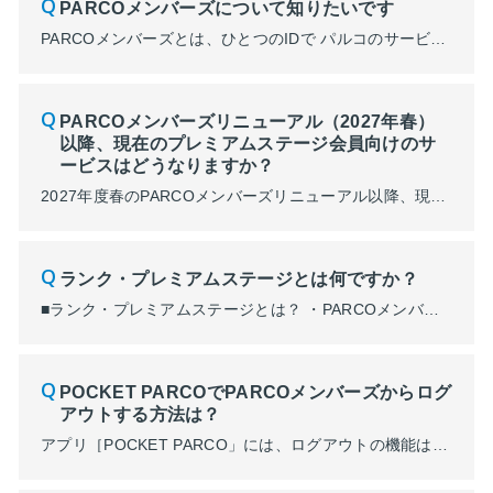
PARCOメンバーズについて知りたいです
PARCOメンバーズとは、ひとつのIDで パルコのサービスをより便利に、おトクに、楽しく体験いただくための会員サービスです。 詳細は下記サイトよりご覧ください。 https://parco.jp/members/ ■PARCOメンバーズのサービス一覧 ・POCKET PARCO（アプリ） ・PARCOポイント ・ポケパル払い ・PARCOカード ・ONLINE PARCO
PARCOメンバーズリニューアル（2027年春）
以降、現在のプレミアムステージ会員向けのサ
ービスはどうなりますか？
2027年度春のPARCOメンバーズリニューアル以降、現在の「プレミアムステージ（シルバー・ゴールド・プラチナランク）」という括りは無くなりますが、下記サービスについては、内容決定次第順次お知らせいたします。 ・ラフォーレ倶楽部 ・アプリ抽選会［PARCO PREMIUM PRESENT］ ・各PARCO優待サービス ・劇場の優待販売
ランク・プレミアムステージとは何ですか？
■ランク・プレミアムステージとは？ ・PARCOメンバーズランクは、レギュラー・シルバー・ゴールド・プラチナの4つのランクにわかれ、ランクに応じてさまざまな特典をお楽しみいただけます。 ・プレミアムステージはPARCOメンバーズのシルバー・ゴールド・プラチナランクの方が対象となり、ステージ会員限定の特典をご用意しております。 ■対象者 ・PARCOメンバーズにご登録のお客様 ...
POCKET PARCOでPARCOメンバーズからログ
アウトする方法は？
アプリ［POCKET PARCO」には、ログアウトの機能はついておりません。 ただし、セキュリティ上、定期的にPARCOメンバーズへのログインを求められる場合がございます。 詳細はこちら