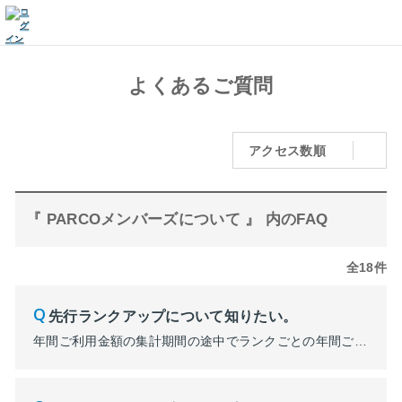
よくあるご質問
アクセス数順
『 PARCOメンバーズについて 』 内のFAQ
全18件
先行ランクアップについて知りたい。
年間ご利用金額の集計期間の途中でランクごとの年間ご利用金額を達成すると、達成月の翌々月1日からランクアップすることができます。 ランクについて ■集計期間 毎年３月１日～翌年２月末までの１年間 ■対象 全国のPARCOまたはONLINE PARCOにてポケパル払い・PARCOカードでのご利用 ※PARCOポイントのご利用分は年間ご利用金額に含まれません。 ※返品があった場合は、...