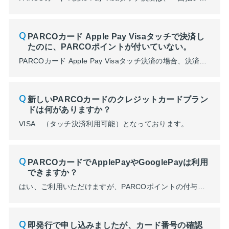
PARCOカード Apple Pay Visaタッチで決済し
たのに、PARCOポイントが付いていない。
PARCOカード Apple Pay Visaタッチ決済の場合、決済日より4日後の12時（正午）までに付与されます。 上記期間が過ぎても付与されない場合は、カスタマーサポートまたは、ショップへ直接お問い合わせいただきますようお願いいたします。 ※「Apple Pay Visaタッチ決済」でのPARCOポイントの付与は2026年3月13日の決済分より開始。 ※決済状況によって付与日が遅延...
新しいPARCOカードのクレジットカードブラン
ドは何がありますか？
VISA （タッチ決済利用可能）となっております。
PARCOカードでApplePayやGooglePayは利用
できますか？
はい、ご利用いただけますが、PARCOポイントの付与やPARCOメンバーズの年間ご利用金額への反映条件が異なります。 ■Apple Payの場合 「Apple Pay Visaタッチ決済」でPARCOポイントが貯まり、PARCOメンバーズの年間ご利用金額にも反映されます。 ※2026年3月13日の決済分より反映されます。 ※PARCOポイントは全国のPARCOまたはONLINE PA...
即発行で申し込みましたが、カード番号の確認